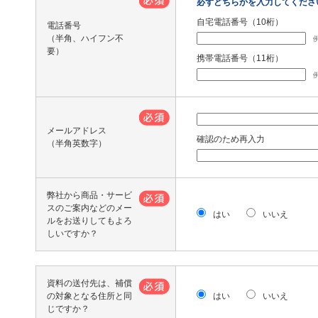
必ずどちらかを入力してくださ
自宅電話番号（10桁）
電話番号
（半角、ハイフン不
例
要）
携帯電話番号（11桁）
例
メールアドレス
確認のため再入力
（半角英数字）
弊社から商品・サービ
スのご案内などのメー
はい
いいえ
ルをお送りしてもよろ
しいですか？
資料の送付先は、補償
の対象となる住所と同
はい
いいえ
じですか？