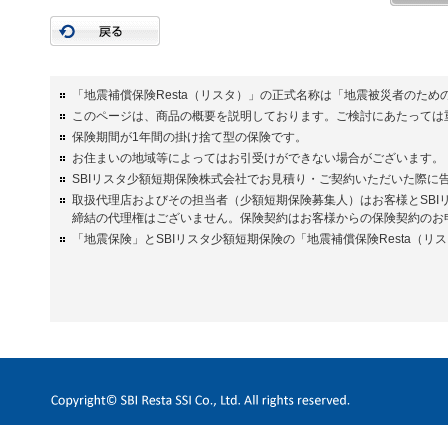
2.個人情報の利用目的
(1) 弊社は、取得した個人情報を、次の目的および下記４．５．
また、利用目的は、ホームページで公表するほか、重要事項説
るか、ホームページ等により公表します。
「地震補償保険Resta（リスタ）」の正式名称は「地震被災者のため
利用目的の達成に必要な範囲を超えて個人情報を取り扱うとき
このページは、商品の概要を説明しております。ご検討にあたっては
とします。
保険期間が1年間の掛け捨て型の保険です。
●保険契約のお見積り、お引受け、維持、管理等、法令で定め
●保険金のお支払い手続き
お住まいの地域等によってはお引受けができない場合がございます。
●再保険契約の締結、再保険契約に基づく通知および再保険金
SBIリスタ少額短期保険株式会社でお見積り・ご契約いただいた際に
●SBIホールディングス株式会社、その子会社および関係会社
取扱代理店およびその担当者（少額短期保険募集人）はお客様とSB
各種商品やサービスのご案内、各種情報の提供
締結の代理権はございません。保険契約はお客様からの保険契約のお
●弊社の業務に関する商品・サービスの充実や各種の調査
「地震保険」とSBIリスタ少額短期保険の「地震補償保険Resta（
●問合せ、依頼などへの対応
(2) 前号にかかわらず、番号法で定める個人番号（以下、個人番
とし、ご本人の同意があっても、それ以外の目的には利用しま
3.個人データの第三者への提供
(1) 弊社は、以下の場合を除き、ご本人の同意なくご本人の個人
●法令に基づく場合
●弊社の業務遂行上必要な範囲内で、代理店を含む委託先に提
なお、弊社では、例えば次のような場合に個人データの取扱
・保険契約の募集にかかる業務
・損害調査等、保険金の支払にかかる業務
・保険料の収納等、保険契約の維持や管理にかかる業務