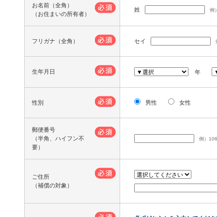
お名前（全角）
姓
例
（お住まいの所有者）
フリガナ（全角）
セイ
生年月日
年
性別
男性
女性
郵便番号
（半角、ハイフン不
例）106
要）
ご住所
（補償の対象）