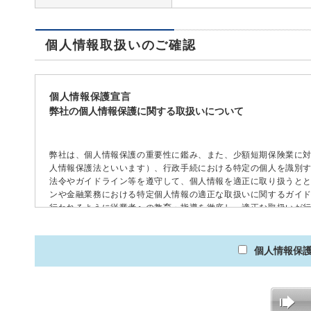
個人情報取扱いのご確認
個人情報保護宣言
弊社の個人情報保護に関する取扱いについて
弊社は、個人情報保護の重要性に鑑み、また、少額短期保険業に
人情報保護法といいます）、行政手続における特定の個人を識別
法令やガイドライン等を遵守して、個人情報を適正に取り扱うと
ンや金融業務における特定個人情報の適正な取扱いに関するガイ
行われるように従業者への教育・指導を徹底し、適正な取扱いが
理に係る適切な措置については、適宜見直し、改善いたします。
個人情報保
1.個人情報の取得
弊社は、業務上必要な範囲内で、かつ、適法で公正な手段により個
弊社は、保険見積データ、保険契約データ、保険金請求書類、お問
取得に際しましては、インターネット上でお客さまが入力した情報
があります。