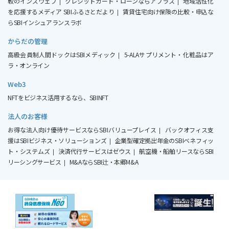
較のインズウェブ
クレジットカード・ローンならアプラス
地域活性化
を応援するメディア SBIふるさとだより
賃貸住宅向け保険の比較・申込な
らSBIインシュアランスラボ
からだの管理
高級会員制人間ドックはSBIメディック
5-ALAサプリメント・化粧品はア
ラ・オンライン
Web3
NFTをビジネス活用するなら、SBINFT
法人のお客様
お得な法人向け優待サービスならSBIバリュープレイス
バックオフィス支
援はSBIビジネス・ソリューションズ
企業型確定拠出年金のSBIベネフィッ
ト・システムズ
決済代行サービスはゼウス
航空機・船舶リースならSBI
リーシングサービス
M&AならSBI辻・本郷M&A