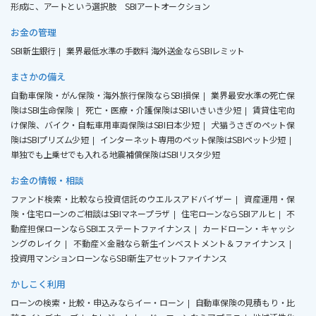
形成に、アートという選択肢 SBIアートオークション
お金の管理
SBI新生銀行
業界最低水準の手数料 海外送金ならSBIレミット
まさかの備え
自動車保険・がん保険・海外旅行保険ならSBI損保
業界最安水準の死亡保
険はSBI生命保険
死亡・医療・介護保険はSBIいきいき少短
賃貸住宅向
け保険、バイク・自転車用車両保険はSBI日本少短
犬猫うさぎのペット保
険はSBIプリズム少短
インターネット専用のペット保険はSBIペット少短
単独でも上乗せでも入れる地震補償保険はSBIリスタ少短
お金の情報・相談
ファンド検索・比較なら投資信託のウエルスアドバイザー
資産運用・保
険・住宅ローンのご相談はSBIマネープラザ
住宅ローンならSBIアルヒ
不
動産担保ローンならSBIエステートファイナンス
カードローン・キャッシ
ングのレイク
不動産×金融なら新生インベストメント＆ファイナンス
投資用マンションローンならSBI新生アセットファイナンス
かしこく利用
ローンの検索・比較・申込みならイー・ローン
自動車保険の見積もり・比