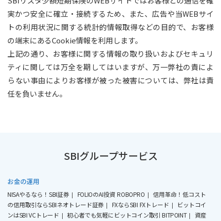
SBIリスタ少額短期保険のWEBサイトではお客様との通信を確
実かつ安全に確立・接続するため、また、広告や当WEBサイ
トの利用状況に関する統計的情報取得などの目的で、お客様
の端末にあるCookie情報を利用します。
上記の通り、お客様に関する情報の取り扱いおよびセキュリ
ティに関しては万全を期してはいますが、万一弊社の責によ
らない事由によりお客様が被った被害については、弊社は責
任を負いません。
SBIグループサービス
お金の運用
NISAやるなら！SBI証券
FOLIOのAI投資 ROBOPRO
信用革命！低コスト
の信用取引ならSBIネオトレード証券
FXならSBI FXトレード
ビットコイ
ンはSBI VCトレード
初心者でも気軽にビットコイン取引 BITPOINT
資産