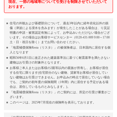
現在、一部の地域等について引受けを制限させていただいて
おります。
住宅の外観および基礎部分について、過去3年以内に経年劣化以外の損
傷（津波による浸水を含みます）が発生したことがある場合は、り災証
明書の申請・被害認定有無によって、お申込みいただけない場合がござ
います。その場合はお客様サービスセンター（0120-431-909 9:00～17:00
土・日・祝日を除く）までお問い合わせください。
「地震補償保険Resta（リスタ）」の被保険者は、日本国内に居住する個
人となります
昭和56年6月1日に改正された建築基準法に基づく耐震基準を満たさない
建物はお引受けの対象外となります。
お客様ご本人またはお客様の2親等以内の親族が所有し、お客様が居住
する住宅に限ります(住宅部分のない建物、貸家等お客様が居住してい
ない建物はお引受けできません。お申込みの時点で居住していない場合
でも、ご契約の初年度の保険期間（1年間）内に居住する予定がある場
合は、居住しているものとみなします。)。
「地震補償保険Resta（リスタ）」のご契約には、所定の引受け審査がご
ざいます。
このページは、2025年7月現在の保険料を表示しております。