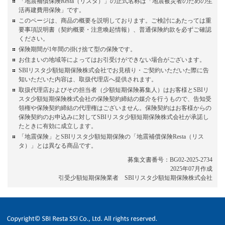
「地震補償保険Resta（リスタ）」の正式名称は「地震被災者のための生
活再建費用保険」です。
このページは、商品の概要を説明しております。ご検討にあたっては重
要事項説明書（契約概要・注意喚起情報）、普通保険約款を必ずご確認
ください。
保険期間が1年間の掛け捨て型の保険です。
お住まいの地域等によってはお引受けができない場合がございます。
SBIリスタ少額短期保険株式会社でお見積り・ご契約いただいた際に告
知いただいた内容は、取扱代理店へ提供されます。
取扱代理店およびその担当者（少額短期保険募集人）はお客様とSBIリ
スタ少額短期保険株式会社の保険契約締結の媒介を行うもので、告知受
領権や保険契約締結の代理権はございません。保険契約はお客様からの
保険契約のお申込みに対してSBIリスタ少額短期保険株式会社が承諾し
たときに有効に成立します。
「地震保険」とSBIリスタ少額短期保険の「地震補償保険Resta（リス
タ）」とは異なる商品です。
募集文書番号：BG02-2025-2734
2025年07月作成
引受少額短期保険業者 SBIリスタ少額短期保険株式会社